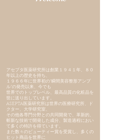
アセプタ医薬研究所は創業１９４１年、８０
年以上の歴史を持ち、
１９６６年に世界初の“瞬間美容整形アンプ
ル”の発売以来、今でも
世界でのトップレベル、最高品質の化粧品を
世に送り出しています。
ASEPTA医薬研究所は世界の医療研究所、ド
クター、大学研究室、
その他各専門分野との共同開発で、革新的、
斬新な技術で開発した成分、製造過程におい
て多くの特許を得ています。
また数々のビューティー賞を受賞し、多くの
ヒット商品を世界に