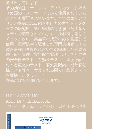
送り出しています。
その効果はヨーロッパ、アメリカをはじめ６
０カ国のエステサロンで多く使用されている
ことでも実証されています。全てのエリアブ
リンの商品はASEPTA本社内の世界トップク
ラスの研究所、衛生管理の行き届いた生産シ
ステムで製造されています。原材料は厳しく
チェックされ、高品質の成分のみを厳選して
使用。最新技術を駆使した専門技術者による
製造過程の各段階においての徹底した品質管
理、衛生管理、安定配合管理、バクテリア等
の安全性テスト、有効性テスト、温度/光に
対する変化のテスト、有効期限内の成分有効
性テスト等々、考えられる限りの品質テスト
を実施し、クリアした
商品だけをお届けいたします。
H.S.HAWAII INC.
ASEPTA / HELIABRINE
​ハワイ・グアム・サイパン・日本正規代理店